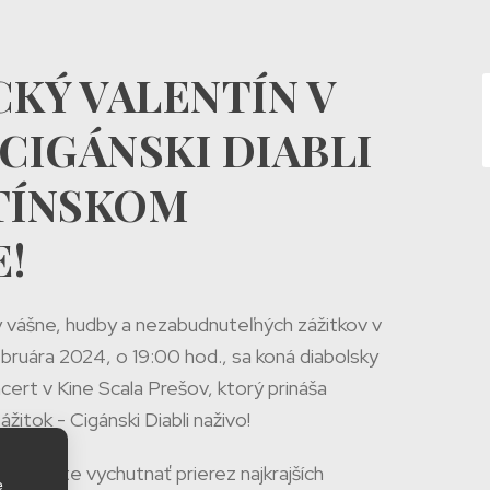
KÝ VALENTÍN V
CIGÁNSKI DIABLI
TÍNSKOM
!
ný vášne, hudby a nezabudnuteľných zážitkov v
ruára 2024, o 19:00 hod., sa koná diabolsky
cert v Kine Scala Prešov, ktorý prináša
itok - Cigánski Diabli naživo!
 môžete vychutnať prierez najkrajších
e