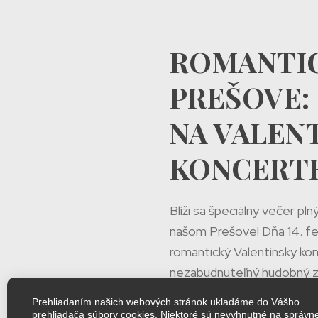
ROMANTIC
PREŠOVE: 
NA VALEN
KONCERTE
Blíži sa špeciálny večer pl
našom Prešove! Dňa 14. feb
romantický Valentínsky kon
nezabudnuteľný hudobný záž
Prehliadaním našich webových stránok ukladáme do Vášho
V tento výnimočný večer si
prehliadača súbory cookies. Niektoré sú nevyhnutné na správn