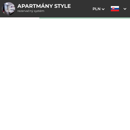
APARTMÁNY STYLE
PLN
rezervačný systém
1. Výber pobytu
2. Doplnkové služby
3. Vaše údaje
Dátum príchodu
Dátum odchodu
Prosím vyberte
Prosím vyberte