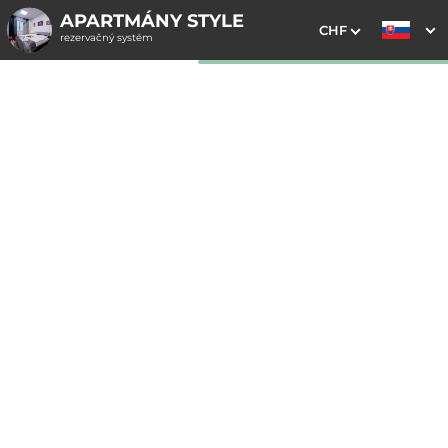
APARTMÁNY STYLE
CHF
rezervačný systém
1. Výber pobytu
2. Doplnkové služby
3. Vaše údaje
Dátum príchodu
Dátum odchodu
Prosím vyberte
Prosím vyberte