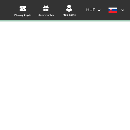
HUF
Moje konto
Zľavový kupón
Mám voucher
3. Vaše údaje
Dátum odchodu
osím vyberte