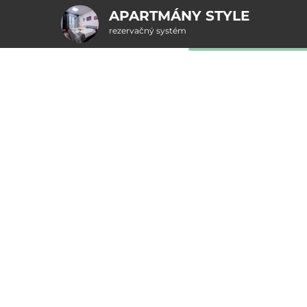
APARTMÁNY STYLE
rezervačný systém
2. Doplnkové služby
u
rte
Pr