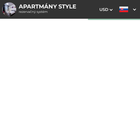
APARTMÁNY STYLE
USD
rezervačný systém
1. Výber pobytu
2. Doplnkové služby
3. Vaše údaje
Apartmán Country
Dátum príchodu
Dátum odchodu
Prosím vyberte
Prosím vyberte